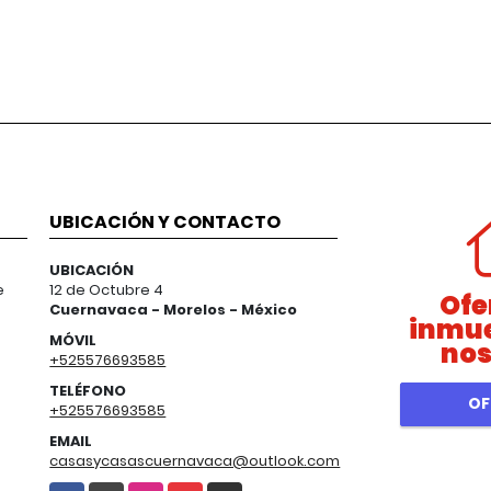
UBICACIÓN Y CONTACTO
UBICACIÓN
e
12 de Octubre 4
Ofe
Cuernavaca - Morelos - México
inmue
MÓVIL
nos
+525576693585
TELÉFONO
OF
+525576693585
EMAIL
casasycasascuernavaca@outlook.com