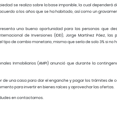
ropiedad se realiza sobre la base imponible, la cual dependerá de
cuerdo a los años que se ha habitado, así como un gravamen
resenta una buena oportunidad para las personas que dese
ternacional de Inversiones (IDEI), Jorge Martínez Páez, la
l tipo de cambio monetario, misma que sería de solo 3% si no hub
onales Inmobiliarios (AMPI) anunció que durante la contingen
alor de una casa para dar el enganche y pagar los trámites de
nto para invertir en bienes raíces y aprovechar las ofertas.
 dudes en contactarnos.