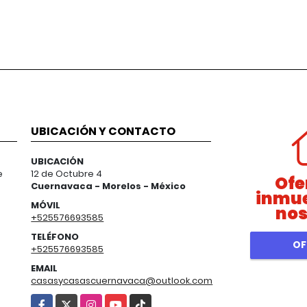
UBICACIÓN Y CONTACTO
UBICACIÓN
e
12 de Octubre 4
Ofe
Cuernavaca - Morelos - México
inmue
MÓVIL
nos
+525576693585
TELÉFONO
OF
+525576693585
EMAIL
casasycasascuernavaca@outlook.com
Facebook
X
Instagram
YouTube
TikTok