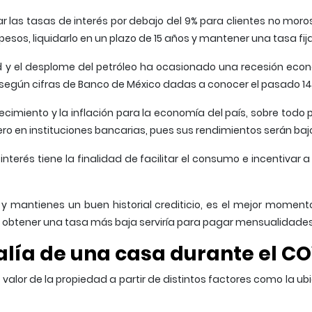
as tasas de interés por debajo del 9% para clientes no moroso
pesos, liquidarlo en un plazo de 15 años y mantener una tasa fij
d y el desplome del petróleo ha ocasionado una recesión econ
según cifras de Banco de México dadas a conocer el pasado 14
recimiento y la inflación para la economía del país, sobre tod
ro en instituciones bancarias, pues sus rendimientos serán baj
interés tiene la finalidad de facilitar el consumo e incentivar a
 mantienes un buen historial crediticio, es el mejor momento
, obtener una tasa más baja serviría para pagar mensualidade
alía de una casa durante el CO
valor de la propiedad a partir de distintos factores como la ubica