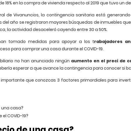
de 18% en la compra de vivienda respecto al 2019 que tuvo un d
ral de Vivanuncios, la contingencia sanitaria está generand
ses del año se registraron mayores búsquedas de inmuebles que
ca, la actividad desaceleró cayendo entre 30 a 50%.
t han tomado medidas para apoyar a los t
rabajadores an
eso para comprar una casa durante el COVID-19.
obiliario no han anunciado ningún
aumento en el preci de c
e debería esperar a que avance la contingencia para conocer si 
mportante que conozcas 3 factores primordiales para invert
e una casa?
e el COVID-19?
ecio de una casa?