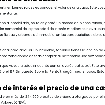
rtir en bienes raíces es conocer el valor de una casa. Este cost
lementarias.
cia inmobiliaria, se te asignará un asesor de bienes raíces, e
lor comercial de la propiedad de interés mediante un avalúo in
 físicas y urbanas del inmueble, en las características de su uso
fesional para adquirir un inmueble, también tienes la opción 
misma zona donde deseas comprar tu patrimonio una vez pasada
que vayas a adquirir cuente con un avalúo catastral. Este aval
 o el ISR (Impuesto Sobre la Renta), según sea el caso. Esta
 de interés el precio de una c
dieron más de 344,500 créditos de vivienda otorgados por el In
 Valores (CNBV).