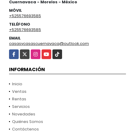
Cuernavaca - Morelos - México
MÓVIL
+525576693585
TELÉFONO
+525576693585
EMAIL
casasycasascuernavaca@outlook.com
Facebook
X
Instagram
YouTube
TikTok
INFORMACIÓN
Inicio
Ventas
Rentas
Servicios
Novedades
Quiénes Somos
Contáctenos