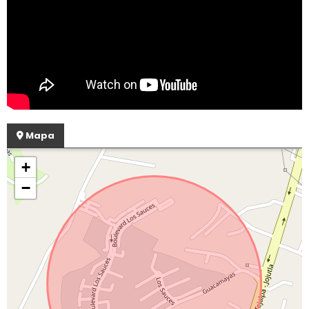
Mapa
+
−