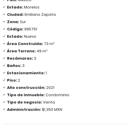
Estado:
Morelos
Ciudad:
Emiliano Zapata
Zona:
Sur
Código:
995751
Estado:
Nuevo
Área Construida:
73 m²
Área Terreno:
49 m²
Recámaras:
3
Baños:
3
Estacionamiento:
1
Piso:
2
Año construcción:
2021
Tipo de inmueble:
Condominio
Tipo de negocio:
Venta
Administración:
$1,350 MXN