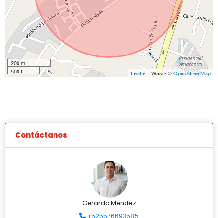
200 m
500 ft
Leaflet
| Wasi - ©
OpenStreetMap
Contáctanos
Gerardo Méndez
+525576693585