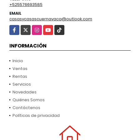
+525576693585
EMAIL
casasycasascuernavaca@outlook.com
Facebook
X
Instagram
YouTube
TikTok
INFORMACIÓN
Inicio
Ventas
Rentas
Servicios
Novedades
Quiénes Somos
Contáctenos
Políticas de privacidad