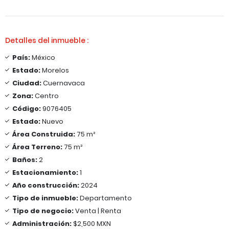
Detalles del inmueble :
País:
México
Estado:
Morelos
Ciudad:
Cuernavaca
Zona:
Centro
Código:
9076405
Estado:
Nuevo
Área Construida:
75 m²
Área Terreno:
75 m²
Baños:
2
Estacionamiento:
1
Año construcción:
2024
Tipo de inmueble:
Departamento
Tipo de negocio:
Venta | Renta
Administración:
$2,500 MXN