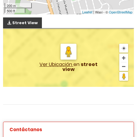
200 m
500 ft
Leaflet
| Wasi - ©
OpenStreetMap
Street View
Ver Ubicación
en
street
view
Contáctanos