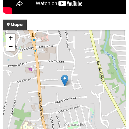
Mapa
+
−