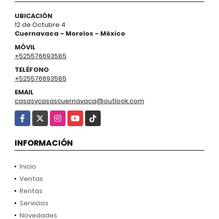
UBICACIÓN
12 de Octubre 4
Cuernavaca - Morelos - México
MÓVIL
+525576693585
TELÉFONO
+525576693585
EMAIL
casasycasascuernavaca@outlook.com
Facebook
X
Instagram
YouTube
TikTok
INFORMACIÓN
Inicio
Ventas
Rentas
Servicios
Novedades