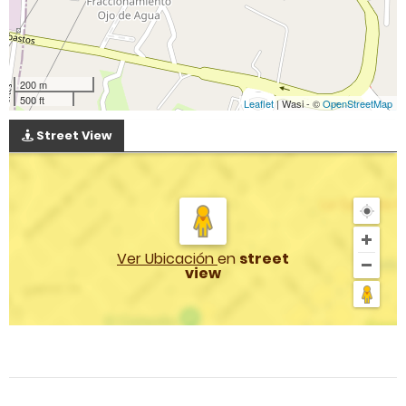
200 m
500 ft
Leaflet
| Wasi - ©
OpenStreetMap
Street View
Ver Ubicación
en
street
view