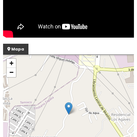
Mapa
+
−