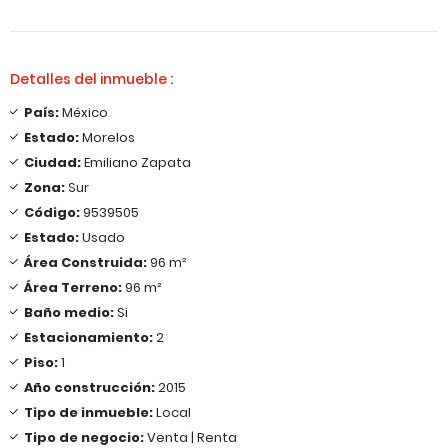
Detalles del inmueble :
País:
México
Estado:
Morelos
Ciudad:
Emiliano Zapata
Zona:
Sur
Código:
9539505
Estado:
Usado
Área Construida:
96 m²
Área Terreno:
96 m²
Baño medio:
Si
Estacionamiento:
2
Piso:
1
Año construcción:
2015
Tipo de inmueble:
Local
Tipo de negocio:
Venta | Renta