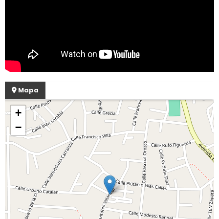
Mapa
+
−