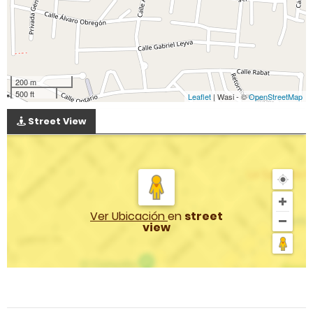
200 m
500 ft
Leaflet
| Wasi - ©
OpenStreetMap
Street View
Ver Ubicación
en
street
view