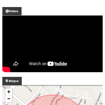
Video
Mapa
+
−