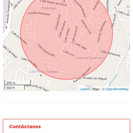
200 m
500 ft
Leaflet
| Wasi - ©
OpenStreetMap
Contáctanos