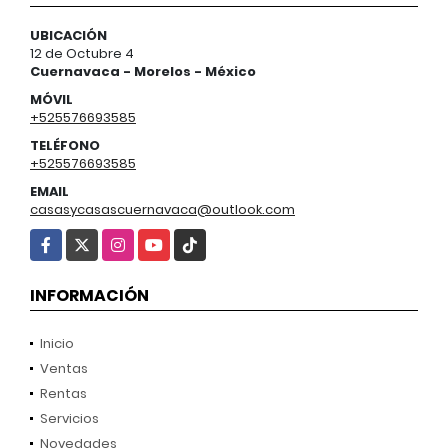
UBICACIÓN
12 de Octubre 4
Cuernavaca - Morelos - México
MÓVIL
+525576693585
TELÉFONO
+525576693585
EMAIL
casasycasascuernavaca@outlook.com
Facebook
X
Instagram
YouTube
TikTok
INFORMACIÓN
Inicio
Ventas
Rentas
Servicios
Novedades