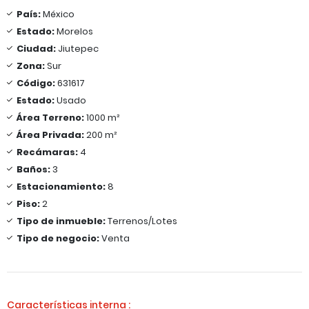
País:
México
Estado:
Morelos
Ciudad:
Jiutepec
Zona:
Sur
Código:
631617
Estado:
Usado
Área Terreno:
1000 m²
Área Privada:
200 m²
Recámaras:
4
Baños:
3
Estacionamiento:
8
Piso:
2
Tipo de inmueble:
Terrenos/Lotes
Tipo de negocio:
Venta
Características interna :