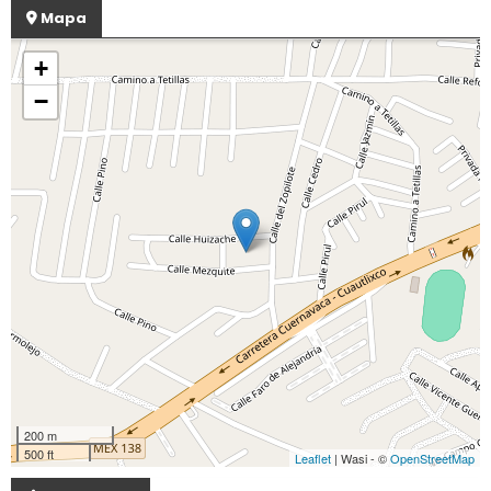
Mapa
+
−
200 m
500 ft
Leaflet
| Wasi - ©
OpenStreetMap