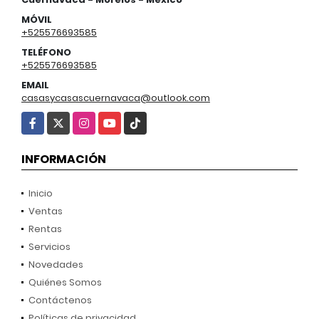
MÓVIL
+525576693585
TELÉFONO
+525576693585
EMAIL
casasycasascuernavaca@outlook.com
Facebook
X
Instagram
YouTube
TikTok
INFORMACIÓN
Inicio
Ventas
Rentas
Servicios
Novedades
Quiénes Somos
Contáctenos
Políticas de privacidad